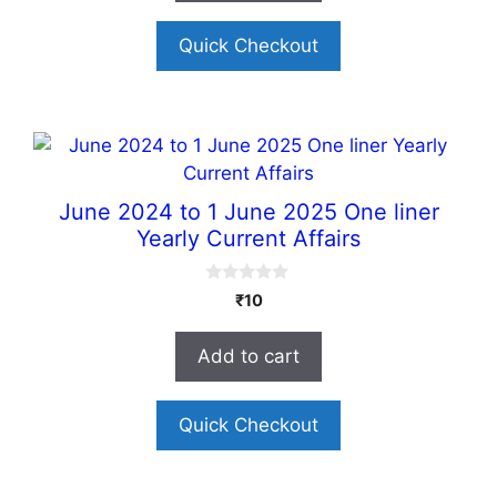
5
Quick Checkout
June 2024 to 1 June 2025 One liner
Yearly Current Affairs
0
₹
10
o
u
t
Add to cart
o
f
5
Quick Checkout