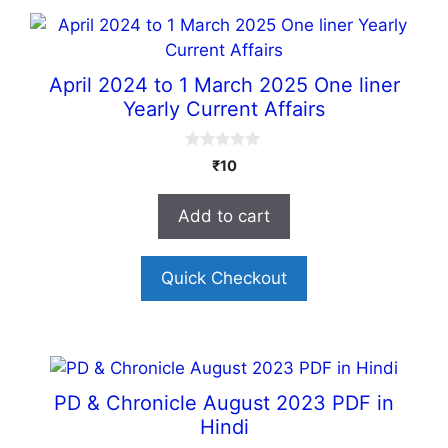
April 2024 to 1 March 2025 One liner
Yearly Current Affairs
0
₹
10
o
u
t
Add to cart
o
f
5
Quick Checkout
PD & Chronicle August 2023 PDF in
Hindi