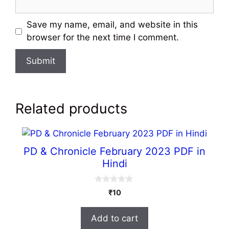
Save my name, email, and website in this
browser for the next time I comment.
Related products
PD & Chronicle February 2023 PDF in
Hindi
0
₹
10
o
u
t
Add to cart
o
f