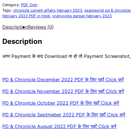
Chronicle
Category:
PDF Only
February
Tags:
chronicle current affairs february 2023
,
examworld pd & chronicle
2023
february 2023 PDF in hindi
,
pratiyogita darpan february 2023
PDF
Description
Reviews (0)
in
Hindi
Description
quantity
अगर Payment के बाद Download ना हो तो Payment Screenshot,
PD & Chronicle December 2022 PDF के लिए यहॉं Click करें
PD & Chronicle November 2022 PDF के लिए यहॉं Click करें
PD & Chronicle October 2022 PDF के लिए यहॉं Click करें
PD & Chronicle Septmeber 2022 PDF के लिए यहॉं Click करें
PD & Chronicle August 2022 PDF के लिए यहॉं Click करें