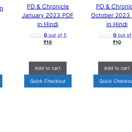
PD & Chronicle
PD & Chroni
in
January 2023 PDF
October 2023
in Hindi
in Hindi
0
out of 5
0
out of
₹
10
₹
10
Add to cart
Add to cart
Quick Checkout
Quick Checko