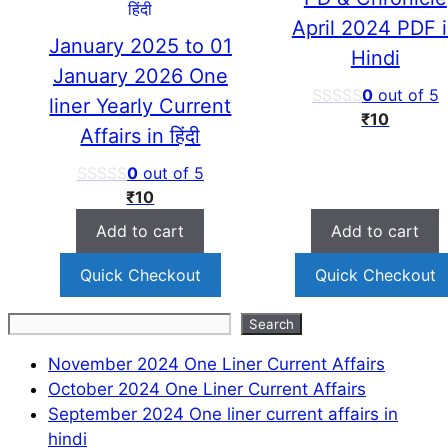
April 2024 PDF 
January 2025 to 01
Hindi
January 2026 One
0
out of 5
liner Yearly Current
₹
10
Affairs in हिंदी
0
out of 5
₹
10
Add to cart
Add to cart
Quick Checkout
Quick Checkout
Search
Search
November 2024 One Liner Current Affairs
October 2024 One Liner Current Affairs
September 2024 One liner current affairs in
hindi