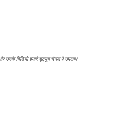
े और उनके विडियो हमारे यूट्युब चैनल पे उपलब्‍ध