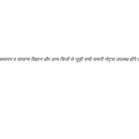
‍य अध्‍ययन व सामान्‍य विज्ञान और अन्‍य चिजों से जुड़ी सभी जरूरी नोट्स उपलब्‍ध होंग