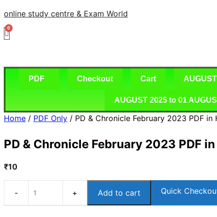
Skip
online study centre & Exam World
to
content
PDF
Checkout
Cart
AUGUST 2
AUGUST 2025 to 01 AUGUST 2
Home
/
PDF Only
/ PD & Chronicle February 2023 PDF in 
PD & Chronicle February 2023 PDF in
₹
10
Quick Checkou
Add to cart
PD
&