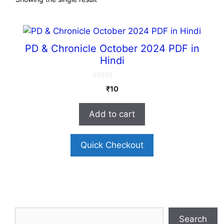
PD & Chronicle October 2024 PDF in
Hindi
0
₹
10
o
u
t
Add to cart
o
f
5
Quick Checkout
Search