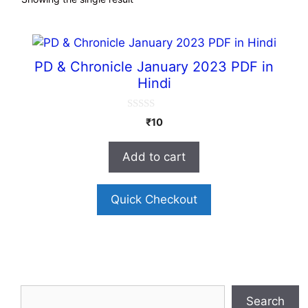
PD & Chronicle January 2023 PDF in
Hindi
0
₹
10
o
u
t
Add to cart
o
f
5
Quick Checkout
Search